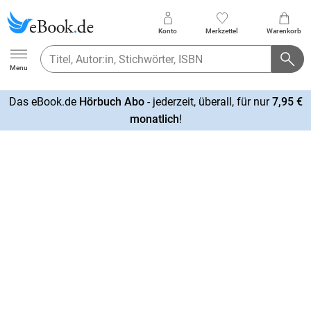
Konto
Merkzettel
Warenkorb
Ebook.de
Menu
Das eBook.de
Hörbuch Abo
- jederzeit, überall, für nur
7,95 €
mehr
monatlich
!
erfahren