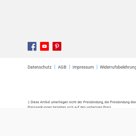
Datenschutz
AGB
Impressum
Widerrufsbelehrun
Diese Artikel unterliegen nicht der Preisbindung, die Preisbindung di
2
Preissenkungen beziehen sich auf den vorherigen Preis.
Durch Öffnen der Leseprobe willigen Sie ein, dass Daten an den Anbie
3
Der gebundene Preis dieses Artikels wird nach Ablauf des auf der Ar
4
Der Preisvergleich bezieht sich auf die unverbindliche Preisempfehlu
5