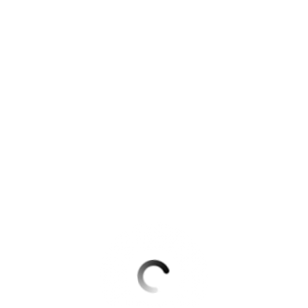
Krimis & Thriller
 Erzählungen
Ratgeber
Romane & Erzählungen