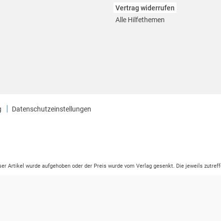
Vertrag widerrufen
Alle Hilfethemen
g
Datenschutzeinstellungen
eser Artikel wurde aufgehoben oder der Preis wurde vom Verlag gesenkt. Die jeweils zutreff
ter der Leseprobe übermittelt werden.
tikelseite dargestellten Datums vom Verlag angehoben.
ng (UVP) des Herstellers.