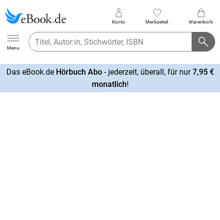
Konto
Merkzettel
Warenkorb
Ebook.de
Menu
Das eBook.de
Hörbuch Abo
- jederzeit, überall, für nur
7,95 €
mehr
monatlich
!
erfahren