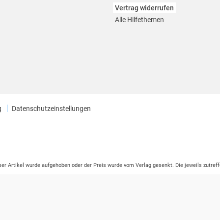
Vertrag widerrufen
Alle Hilfethemen
g
Datenschutzeinstellungen
eser Artikel wurde aufgehoben oder der Preis wurde vom Verlag gesenkt. Die jeweils zutreff
ter der Leseprobe übermittelt werden.
tikelseite dargestellten Datums vom Verlag angehoben.
ng (UVP) des Herstellers.