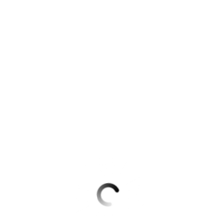
Krimis & Thriller
 Erzählungen
Ratgeber
Romane & Erzählungen