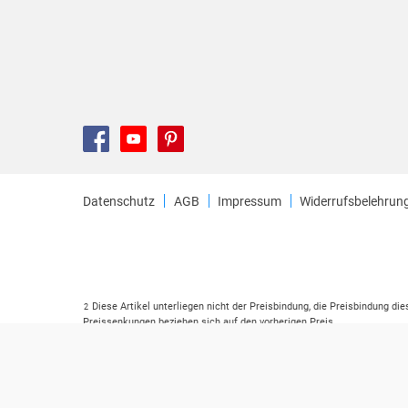
Datenschutz
AGB
Impressum
Widerrufsbelehrun
Diese Artikel unterliegen nicht der Preisbindung, die Preisbindung di
2
Preissenkungen beziehen sich auf den vorherigen Preis.
Durch Öffnen der Leseprobe willigen Sie ein, dass Daten an den Anbie
3
Der gebundene Preis dieses Artikels wird nach Ablauf des auf der Ar
4
Der Preisvergleich bezieht sich auf die unverbindliche Preisempfehlu
5