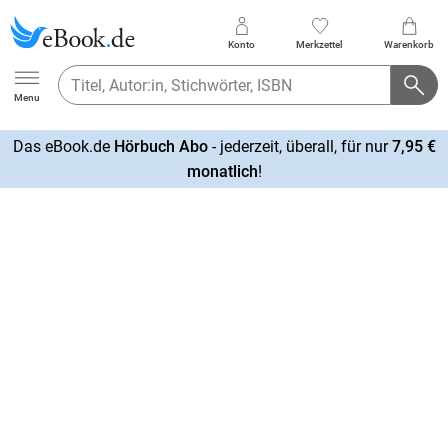
Konto
Merkzettel
Warenkorb
Ebook.de
Menu
Das eBook.de
Hörbuch Abo
- jederzeit, überall, für nur
7,95 €
mehr
monatlich
!
erfahren