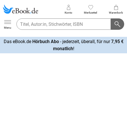
Konto
Merkzettel
Warenkorb
Ebook.de
Menu
Das eBook.de
Hörbuch Abo
- jederzeit, überall, für nur
7,95 €
mehr
monatlich
!
erfahren