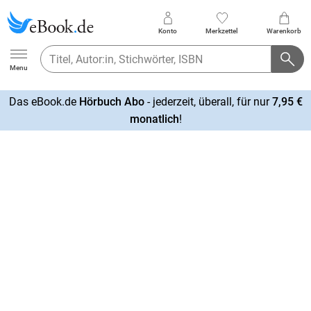
Konto
Merkzettel
Warenkorb
Ebook.de
Menu
Das eBook.de
Hörbuch Abo
- jederzeit, überall, für nur
7,95 €
mehr
monatlich
!
erfahren