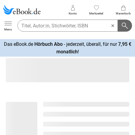
Konto
Merkzettel
Warenkorb
Ebook.de
Menu
Das eBook.de
Hörbuch Abo
- jederzeit, überall, für nur
7,95 €
mehr
monatlich
!
erfahren