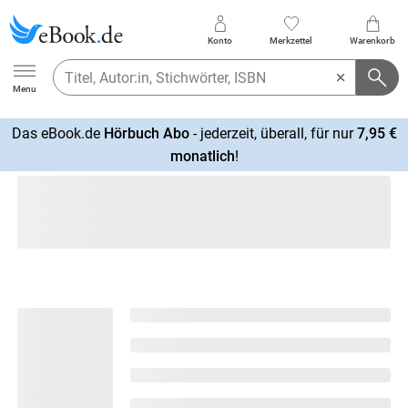
Konto
Merkzettel
Warenkorb
Ebook.de
Menu
Das eBook.de
Hörbuch Abo
- jederzeit, überall, für nur
7,95 €
mehr
monatlich
!
erfahren