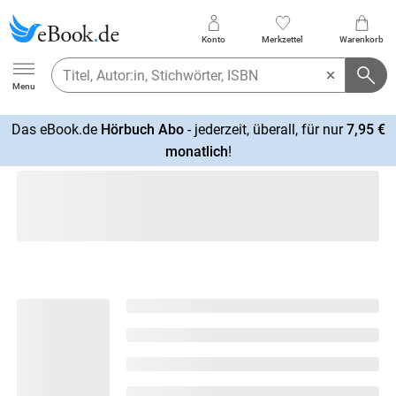
Konto
Merkzettel
Warenkorb
Ebook.de
Menu
Das eBook.de
Hörbuch Abo
- jederzeit, überall, für nur
7,95 €
mehr
monatlich
!
erfahren