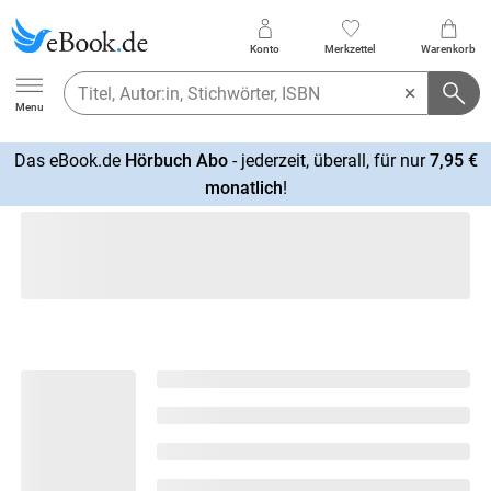
Konto
Merkzettel
Warenkorb
Ebook.de
Menu
Das eBook.de
Hörbuch Abo
- jederzeit, überall, für nur
7,95 €
mehr
monatlich
!
erfahren