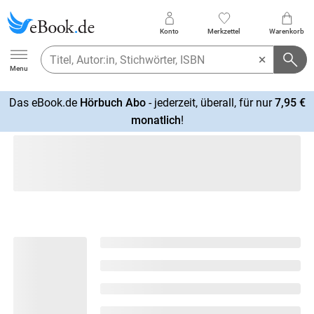
Konto
Merkzettel
Warenkorb
Ebook.de
Menu
Das eBook.de
Hörbuch Abo
- jederzeit, überall, für nur
7,95 €
mehr
monatlich
!
erfahren