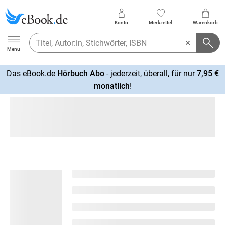
Konto
Merkzettel
Warenkorb
Ebook.de
Menu
Das eBook.de
Hörbuch Abo
- jederzeit, überall, für nur
7,95 €
mehr
monatlich
!
erfahren