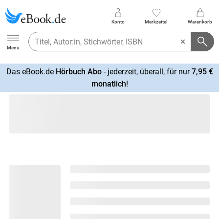
Konto
Merkzettel
Warenkorb
Ebook.de
Menu
Das eBook.de
Hörbuch Abo
- jederzeit, überall, für nur
7,95 €
mehr
monatlich
!
erfahren