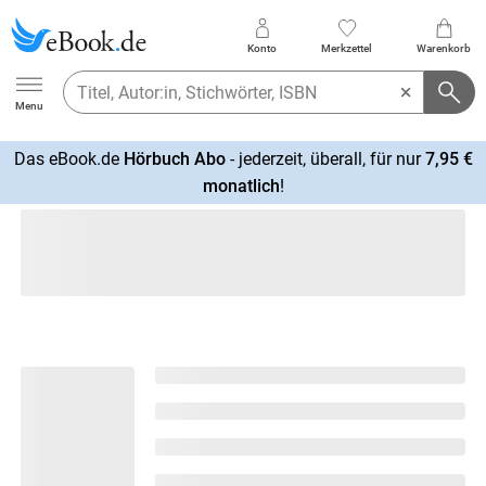
Konto
Merkzettel
Warenkorb
Ebook.de
Menu
Das eBook.de
Hörbuch Abo
- jederzeit, überall, für nur
7,95 €
mehr
monatlich
!
erfahren