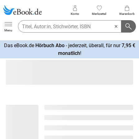
Konto
Merkzettel
Warenkorb
Ebook.de
Menu
Das eBook.de
Hörbuch Abo
- jederzeit, überall, für nur
7,95 €
mehr
monatlich
!
erfahren