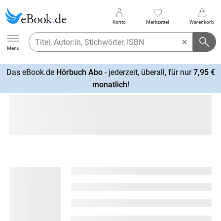
Konto
Merkzettel
Warenkorb
Ebook.de
Menu
Das eBook.de
Hörbuch Abo
- jederzeit, überall, für nur
7,95 €
mehr
monatlich
!
erfahren