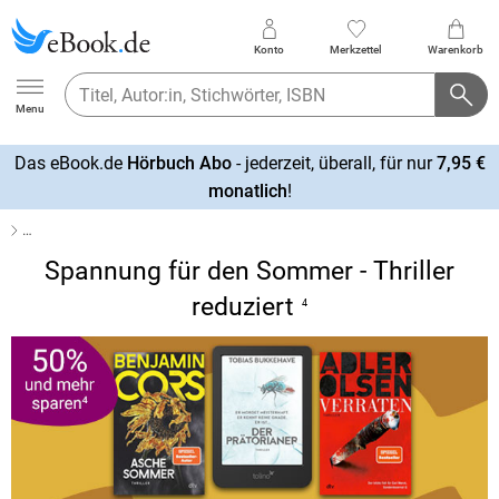
Konto
Merkzettel
Warenkorb
Ebook.de
Menu
Das eBook.de
Hörbuch Abo
- jederzeit, überall, für nur
7,95 €
mehr
monatlich
!
erfahren
…
Spannung für den Sommer - Thriller
reduziert
4