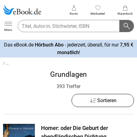
Konto
Merkzettel
Warenkorb
Ebook.de
Menu
Das eBook.de
Hörbuch Abo
- jederzeit, überall, für nur
7,95 €
mehr
monatlich
!
erfahren
…
Grundlagen
393 Treffer
Sortieren
Homer: oder Die Geburt der
abendländischen Dichtung