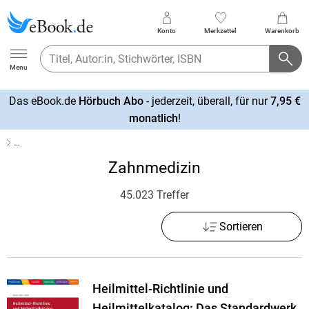
Konto
Merkzettel
Warenkorb
Ebook.de
Menu
Das eBook.de
Hörbuch Abo
- jederzeit, überall, für nur
7,95 €
mehr
monatlich
!
erfahren
…
Zahnmedizin
45.023 Treffer
Sortieren
Heilmittel-Richtlinie und
Heilmittelkatalog: Das Standardwerk