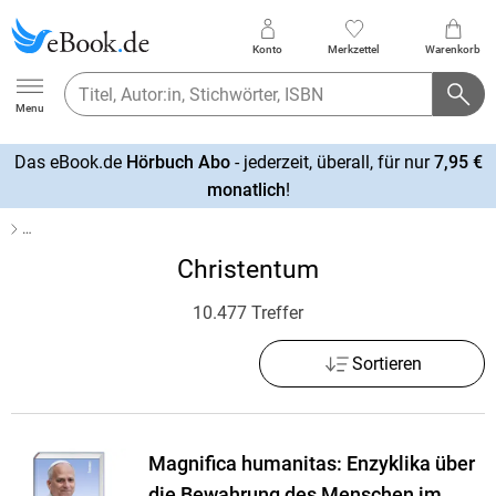
Konto
Merkzettel
Warenkorb
Ebook.de
Menu
Das eBook.de
Hörbuch Abo
- jederzeit, überall, für nur
7,95 €
mehr
monatlich
!
erfahren
…
Christentum
10.477 Treffer
Sortieren
Magnifica humanitas: Enzyklika über
die Bewahrung des Menschen im