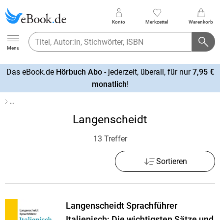
Konto
Merkzettel
Warenkorb
Ebook.de
Menu
Das eBook.de
Hörbuch Abo
- jederzeit, überall, für nur
7,95 €
mehr
monatlich
!
erfahren
…
Langenscheidt
13 Treffer
Sortieren
Langenscheidt Sprachführer
Italienisch: Die wichtigsten Sätze und