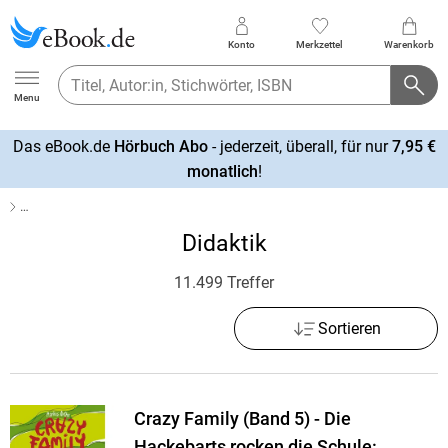
Konto
Merkzettel
Warenkorb
Ebook.de
Menu
Das eBook.de
Hörbuch Abo
- jederzeit, überall, für nur
7,95 €
mehr
monatlich
!
erfahren
…
Didaktik
11.499 Treffer
Sortieren
Crazy Family (Band 5) - Die
Hackebarts rocken die Schule: