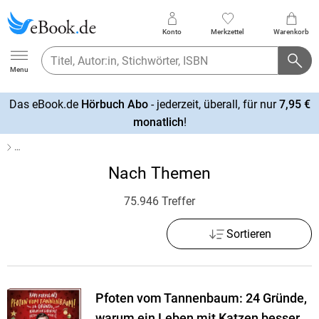
Konto
Merkzettel
Warenkorb
Ebook.de
Menu
Das eBook.de
Hörbuch Abo
- jederzeit, überall, für nur
7,95 €
mehr
monatlich
!
erfahren
…
Nach Themen
75.946 Treffer
Sortieren
Pfoten vom Tannenbaum: 24 Gründe,
warum ein Leben mit Katzen besser