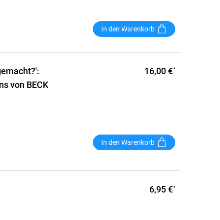
In den Warenkorb
16,00 €
gemacht?':
*
ons von BECK
In den Warenkorb
6,95 €
*