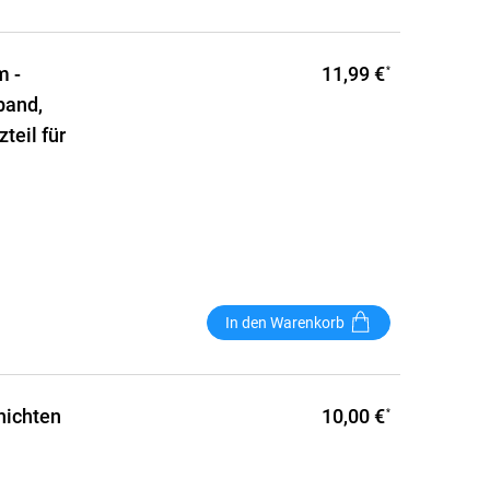
11,99 €
m -
*
band,
teil für
In den Warenkorb
10,00 €
hichten
*