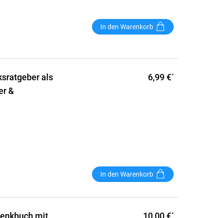
In den Warenkorb
6,99 €
ksratgeber als
*
er &
In den Warenkorb
10,00 €
henkbuch mit
*