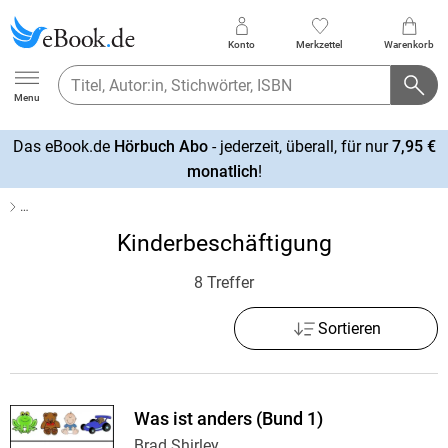
Konto
Merkzettel
Warenkorb
Ebook.de
Menu
Das eBook.de
Hörbuch Abo
- jederzeit, überall, für nur
7,95 €
mehr
monatlich
!
erfahren
…
Kinderbeschäftigung
8 Treffer
Sortieren
Was ist anders (Bund 1)
Brad Shirley