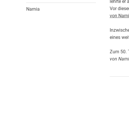
lehrte er
Wochenkalender
Romane &
Vor dies
Narnia
Biografien
von Narn
Fantasy
Kinder- und Jugendbücher
Inzwische
Krimis & Thriller
eines wei
Ratgeber
Zum 50. 
Romane & Erzählungen
von Narn