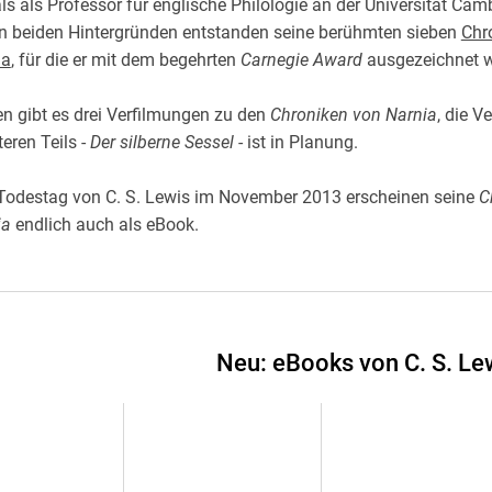
 als als Professor für englische Philologie an der Universität Cam
Krimis & Thriller
 Erzählungen
en beiden Hintergründen entstanden seine berühmten sieben
Chr
Ratgeber
ia
, für die er mit dem begehrten
Carnegie Award
ausgezeichnet w
Romane & Erzählungen
n gibt es drei Verfilmungen zu den
Chroniken von Narnia
, die V
teren Teils -
Der silberne Sessel
- ist in Planung.
Todestag von C. S. Lewis im November 2013 erscheinen seine
C
ia
endlich auch als eBook.
Neu: eBooks von C. S. Le