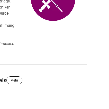
bridge.
oniken
urde.
erfilmung
hroniken
wis
Mehr