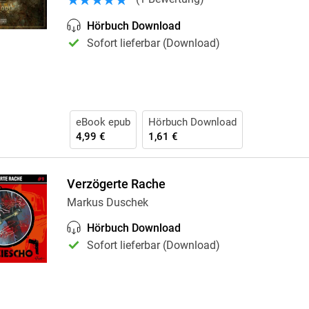
Krimis & Thriller
 Erzählungen
Hörbuch Download
Ratgeber
Sofort lieferbar (Download)
Romane & Erzählungen
eBook epub
Hörbuch Download
4,99 €
1,61 €
Verzögerte Rache
Markus Duschek
Hörbuch Download
Sofort lieferbar (Download)