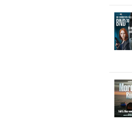
Ascan von Bargen
(
95
)
Markus Winter
(
81
)
Edgar Allan Poe
(
80
)
... weitere Autor:in suchen