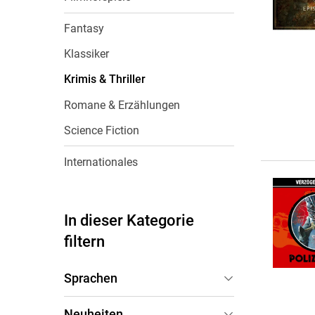
Wochenkalender
Romane &
Biografien
Fantasy
Fantasy
Klassiker
Kinder- und Jugendbücher
Krimis & Thriller
Krimis & Thriller
Romane & Erzählungen
Ratgeber
Science Fiction
Romane & Erzählungen
Internationales
In dieser Kategorie
filtern
Sprachen
Deutsch
(
4.968
)
Neuheiten