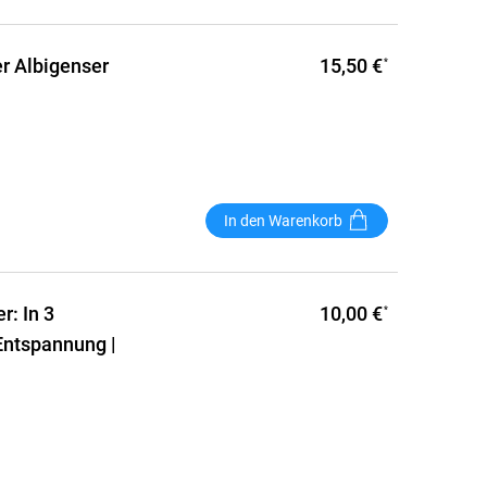
15,50 €
r Albigenser
*
In den Warenkorb
10,00 €
r: In 3
*
 Entspannung |