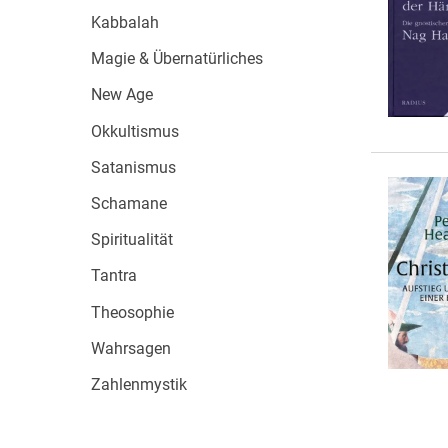
Wochenkalender
Romane &
Kabbalah
Biografien
Magie & Übernatürliches
Fantasy
New Age
Kinder- und Jugendbücher
Krimis & Thriller
Okkultismus
Ratgeber
Satanismus
Romane & Erzählungen
Schamane
Spiritualität
Tantra
Theosophie
Wahrsagen
Zahlenmystik