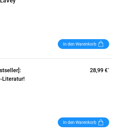
r LaVey
In den Warenkorb
28,99 €
seller]:
*
Literatur!
In den Warenkorb