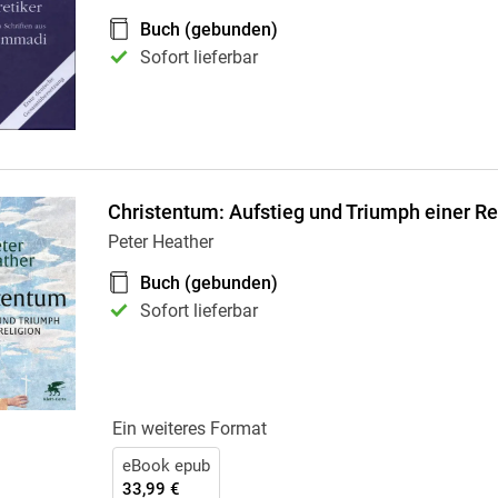
Krimis & Thriller
 Erzählungen
Buch (gebunden)
Ratgeber
Sofort lieferbar
Romane & Erzählungen
Christentum: Aufstieg und Triumph einer Re
Peter Heather
Buch (gebunden)
Sofort lieferbar
Ein weiteres Format
eBook epub
33,99 €