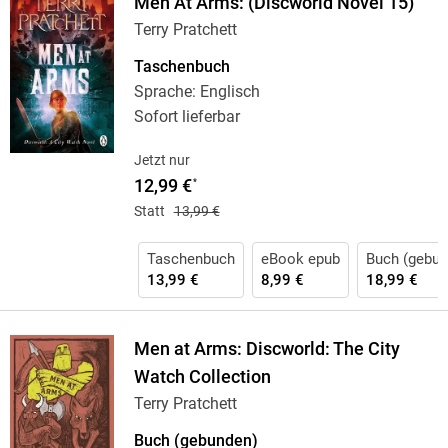
Men At Arms: (Discworld Novel 15)
Terry Pratchett
Taschenbuch
Sprache: Englisch
Sofort lieferbar
Jetzt nur
12,99 €
*
Statt
13,99 €
Taschenbuch
eBook epub
Buch (gebun
13,99 €
8,99 €
18,99 €
Men at Arms: Discworld: The City
Watch Collection
Terry Pratchett
Buch (gebunden)