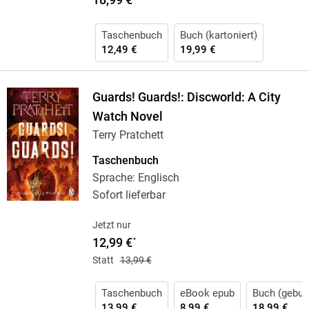
Taschenbuch
Buch (kartoniert)
12,49 €
19,99 €
Guards! Guards!: Discworld: A City
Watch Novel
Terry Pratchett
Taschenbuch
Sprache: Englisch
Sofort lieferbar
Jetzt nur
12,99 €
*
Statt
13,99 €
Taschenbuch
eBook epub
Buch (gebun
13,99 €
8,99 €
18,99 €