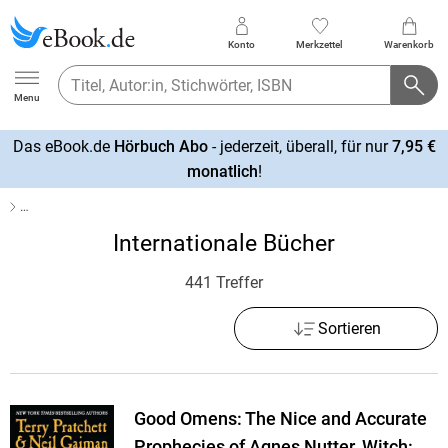
Konto
Merkzettel
Warenkorb
Ebook.de
Menu
Das eBook.de
Hörbuch Abo
- jederzeit, überall, für nur
7,95 €
mehr
monatlich
!
erfahren
…
Internationale Bücher
441 Treffer
Sortieren
Good Omens: The Nice and Accurate
Prophecies of Agnes Nutter, Witch: