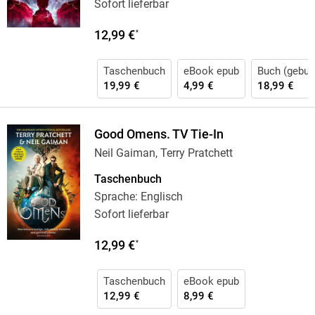
Sofort lieferbar
12,99 €
*
Taschenbuch
eBook epub
Buch (gebun
19,99 €
4,99 €
18,99 €
Good Omens. TV Tie-In
Neil Gaiman, Terry Pratchett
Taschenbuch
Sprache: Englisch
Sofort lieferbar
12,99 €
*
Taschenbuch
eBook epub
12,99 €
8,99 €