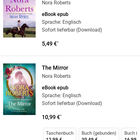
Nora Roberts
eBook epub
Sprache: Englisch
Sofort lieferbar (Download)
5,49 €
*
The Mirror
Nora Roberts
eBook epub
Sprache: Englisch
Sofort lieferbar (Download)
10,99 €
*
Taschenbuch
Buch (gebunden)
Buch (k
12,99 €
30,49 €
16,99 