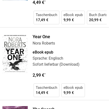
4,49 €
*
Taschenbuch
eBook epub
Buch (karton
17,49 €
9,99 €
20,99 €
Year One
Nora Roberts
eBook epub
Sprache: Englisch
Sofort lieferbar (Download)
2,99 €
*
Taschenbuch
eBook epub
14,49 €
9,99 €