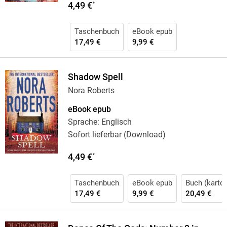
4,49 €
*
Taschenbuch
eBook epub
17,49 €
9,99 €
Shadow Spell
Nora Roberts
eBook epub
Sprache: Englisch
Sofort lieferbar (Download)
4,49 €
*
Taschenbuch
eBook epub
Buch (karton
17,49 €
9,99 €
20,49 €