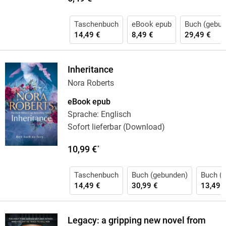
Taschenbuch
eBook epub
Buch (gebun
14,49 €
8,49 €
29,49 €
Inheritance
Nora Roberts
eBook epub
Sprache: Englisch
Sofort lieferbar (Download)
10,99 €
*
Taschenbuch
Buch (gebunden)
Buch (k
14,49 €
30,99 €
13,49 
Legacy: a gripping new novel from