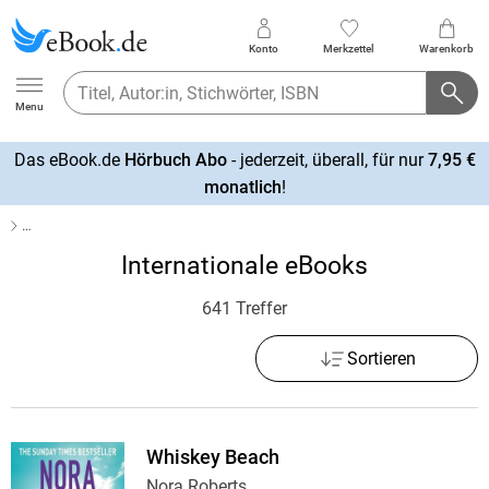
Konto
Merkzettel
Warenkorb
Ebook.de
Menu
Das eBook.de
Hörbuch Abo
- jederzeit, überall, für nur
7,95 €
mehr
monatlich
!
erfahren
…
Internationale eBooks
641 Treffer
Sortieren
Whiskey Beach
Nora Roberts