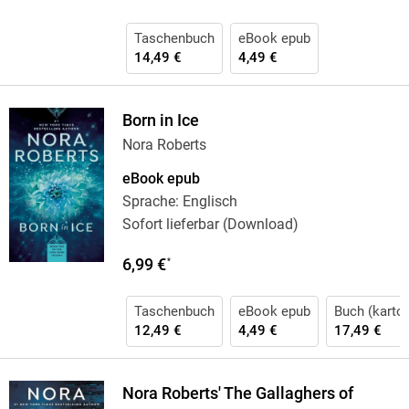
Taschenbuch
eBook epub
14,49 €
4,49 €
Born in Ice
Nora Roberts
eBook epub
Sprache: Englisch
Sofort lieferbar (Download)
6,99 €
*
Taschenbuch
eBook epub
Buch (karton
12,49 €
4,49 €
17,49 €
Nora Roberts' The Gallaghers of