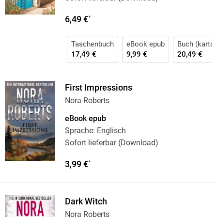
6,49 €
*
Taschenbuch
eBook epub
Buch (karton
17,49 €
9,99 €
20,49 €
First Impressions
Nora Roberts
eBook epub
Sprache: Englisch
Sofort lieferbar (Download)
3,99 €
*
Dark Witch
Nora Roberts