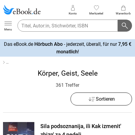
Konto
Merkzettel
Warenkorb
Ebook.de
Menu
Das eBook.de
Hörbuch Abo
- jederzeit, überall, für nur
7,95 €
mehr
monatlich
!
erfahren
…
Körper, Geist, Seele
361 Treffer
Sortieren
Sila podsoznanija, ili Kak izmenit'
zhizn' za 4 nedeli