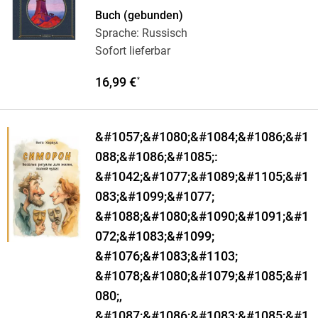
Buch (gebunden)
Sprache: Russisch
Sofort lieferbar
16,99 €
*
&#1057;&#1080;&#1084;&#1086;&#1
088;&#1086;&#1085;:
&#1042;&#1077;&#1089;&#1105;&#1
083;&#1099;&#1077;
&#1088;&#1080;&#1090;&#1091;&#1
072;&#1083;&#1099;
&#1076;&#1083;&#1103;
&#1078;&#1080;&#1079;&#1085;&#1
080;,
&#1087;&#1086;&#1083;&#1085;&#1