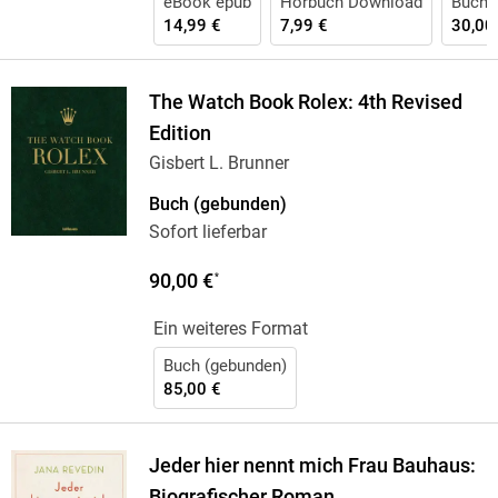
eBook epub
Hörbuch Download
Buch 
14,99 €
7,99 €
30,00
The Watch Book Rolex: 4th Revised
Edition
Gisbert L. Brunner
Buch (gebunden)
Sofort lieferbar
90,00 €
*
Ein weiteres Format
Buch (gebunden)
85,00 €
Jeder hier nennt mich Frau Bauhaus:
Biografischer Roman