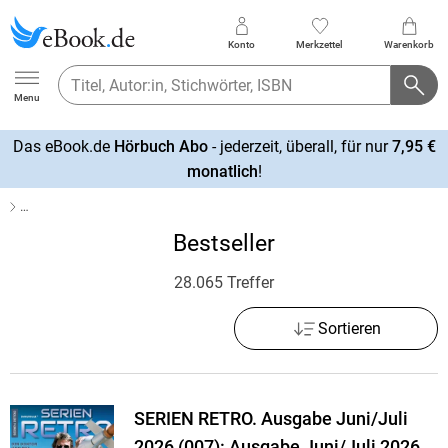
Konto
Merkzettel
Warenkorb
Ebook.de
Menu
Das eBook.de
Hörbuch Abo
- jederzeit, überall, für nur
7,95 €
mehr
monatlich
!
erfahren
…
Bestseller
28.065 Treffer
Sortieren
SERIEN RETRO. Ausgabe Juni/Juli
2026 (007): Ausgabe Juni/Juli 2026