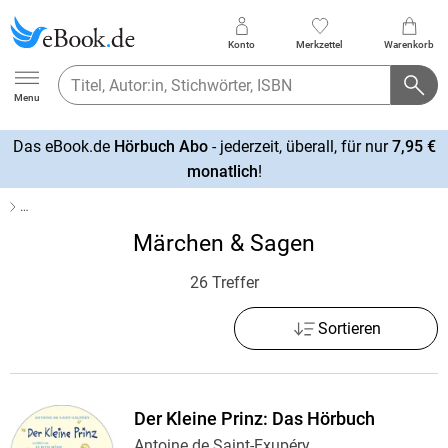
Konto
Merkzettel
Warenkorb
Ebook.de
Menu
Das eBook.de
Hörbuch Abo
- jederzeit, überall, für nur
7,95 €
mehr
monatlich
!
erfahren
…
Märchen & Sagen
26 Treffer
Sortieren
Der Kleine Prinz: Das Hörbuch
Antoine de Saint-Exupéry