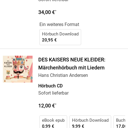
34,00 €
*
Ein weiteres Format
Hörbuch Download
20,95 €
DES KAISERS NEUE KLEIDER:
Märchenhörbuch mit Liedern
Hans Christian Andersen
Hörbuch CD
Sofort lieferbar
12,00 €
*
eBook epub
Hörbuch Download
Buch 
0,99 €
9,99 €
17,00