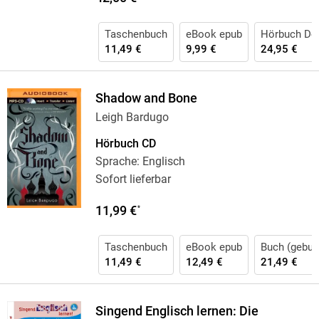
Taschenbuch
eBook epub
Hörbuch Do
11,49 €
9,99 €
24,95 €
Shadow and Bone
Leigh Bardugo
Hörbuch CD
Sprache: Englisch
Sofort lieferbar
11,99 €
*
Taschenbuch
eBook epub
Buch (gebun
11,49 €
12,49 €
21,49 €
Singend Englisch lernen: Die