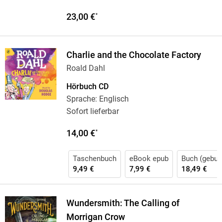
23,00 €
*
Charlie and the Chocolate Factory
Roald Dahl
Hörbuch CD
Sprache: Englisch
Sofort lieferbar
14,00 €
*
Taschenbuch
eBook epub
Buch (gebun
9,49 €
7,99 €
18,49 €
Wundersmith: The Calling of
Morrigan Crow