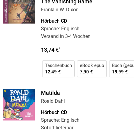
The Vanishing Game
Franklin W. Dixon
Hörbuch CD
Sprache: Englisch
Versand in 3-4 Wochen
13,74 €
*
Taschenbuch
eBook epub
Buch (gebun
12,49 €
7,90 €
19,99 €
Matilda
Roald Dahl
Hörbuch CD
Sprache: Englisch
Sofort lieferbar