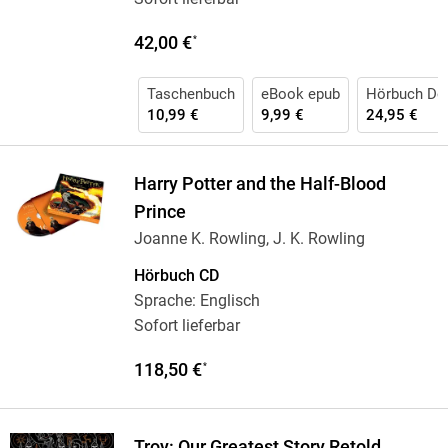
42,00 €
*
Taschenbuch
eBook epub
Hörbuch Do
10,99 €
9,99 €
24,95 €
Harry Potter and the Half-Blood
Prince
Joanne K. Rowling, J. K. Rowling
Hörbuch CD
Sprache: Englisch
Sofort lieferbar
118,50 €
*
Troy: Our Greatest Story Retold