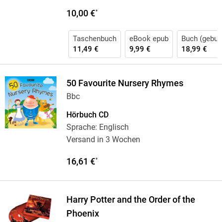
10,00 €
*
Taschenbuch
eBook epub
Buch (gebun
11,49 €
9,99 €
18,99 €
50 Favourite Nursery Rhymes
Bbc
Hörbuch CD
Sprache: Englisch
Versand in 3 Wochen
16,61 €
*
Harry Potter and the Order of the
Phoenix