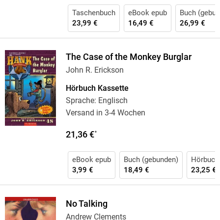
Taschenbuch
eBook epub
Buch (gebun
23,99 €
16,49 €
26,99 €
The Case of the Monkey Burglar
John R. Erickson
Hörbuch Kassette
Sprache: Englisch
Versand in 3-4 Wochen
21,36 €
*
eBook epub
Buch (gebunden)
Hörbuch
3,99 €
18,49 €
23,25 €
No Talking
Andrew Clements