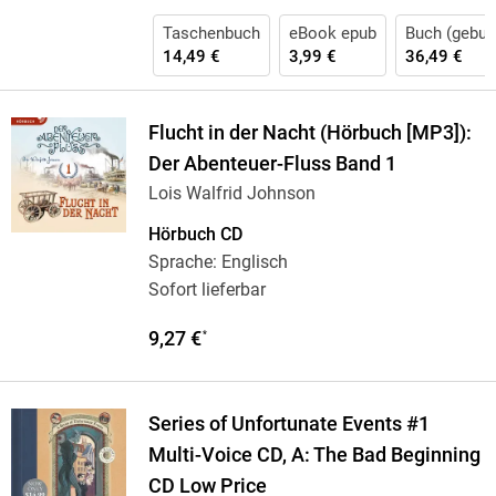
Taschenbuch
eBook epub
Buch (gebun
14,49 €
3,99 €
36,49 €
Flucht in der Nacht (Hörbuch [MP3]):
Der Abenteuer-Fluss Band 1
Lois Walfrid Johnson
Hörbuch CD
Sprache: Englisch
Sofort lieferbar
9,27 €
*
Series of Unfortunate Events #1
Multi-Voice CD, A: The Bad Beginning
CD Low Price