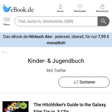
Konto
Merkzettel
Warenkorb
Ebook.de
Menu
Das eBook.de
Hörbuch Abo
- jederzeit, überall, für nur
7,95 €
mehr
monatlich
!
erfahren
…
Kinder- & Jugendbuch
965 Treffer
Sortieren
The Hitchhiker's Guide to the Galaxy.
Film Tie-in. 5 CDs