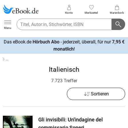
Konto
Merkzettel
Warenkorb
Ebook.de
Menu
Das eBook.de
Hörbuch Abo
- jederzeit, überall, für nur
7,95 €
mehr
monatlich
!
erfahren
…
Italienisch
7.723 Treffer
Sortieren
Gli invisibili: Un'indagine del
commissario Soneri