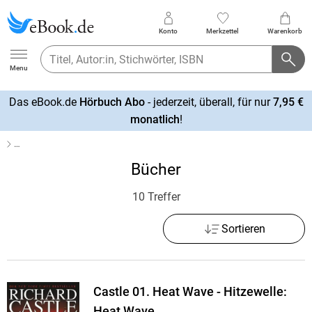
Konto
Merkzettel
Warenkorb
Ebook.de
Menu
Das eBook.de
Hörbuch Abo
- jederzeit, überall, für nur
7,95 €
mehr
monatlich
!
erfahren
…
Bücher
10 Treffer
Sortieren
Castle 01. Heat Wave - Hitzewelle:
Heat Wave