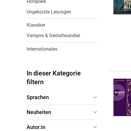
Hörspiele
Wochenkalender
Romane &
Biografien
Ungekürzte Lesungen
Fantasy
Klassiker
Kinder- und Jugendbücher
Vampire & Gestaltwandler
Krimis & Thriller
Ratgeber
Internationales
Romane & Erzählungen
In dieser Kategorie
filtern
Sprachen
Deutsch
(
457
)
Neuheiten
Letzte 30 Tage
(
136
)
Autor:in