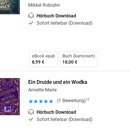
Krimis & Thriller
Mikkel Robrahn
 Erzählungen
Ratgeber
Hörbuch Download
Romane & Erzählungen
Sofort lieferbar (Download)
eBook epub
Buch (kartoniert)
8,99 €
18,00 €
Ein Druide und ein Wodka
Annette Marie
(
1
Bewertung
)
15
Hörbuch Download
Sofort lieferbar (Download)