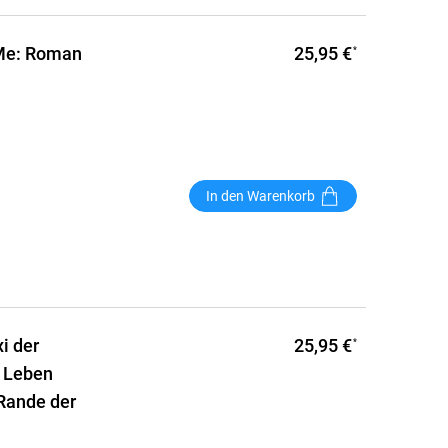
25,95 €
 Me: Roman
*
In den Warenkorb
25,95 €
i der
*
 Leben
 Rande der