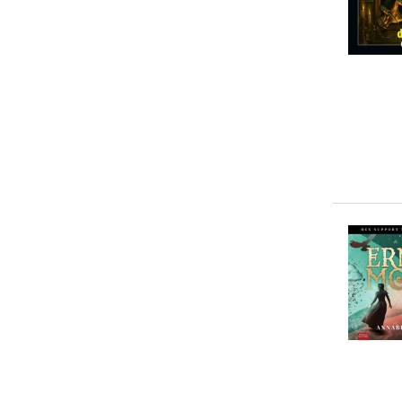
J. R. Thorn
(
4
)
Jens Fitscher
(
4
)
... weitere Autor:in suchen