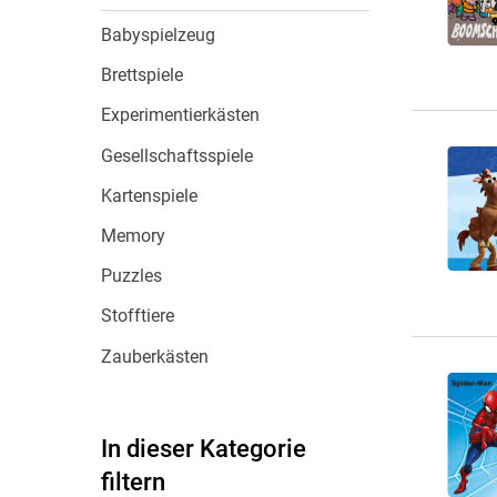
Wochenkalender
Romane &
Babyspielzeug
Biografien
Fantasy
Brettspiele
Kinder- und Jugendbücher
Experimentierkästen
Krimis & Thriller
Gesellschaftsspiele
Ratgeber
Kartenspiele
Romane & Erzählungen
Memory
Puzzles
Stofftiere
Zauberkästen
In dieser Kategorie
filtern