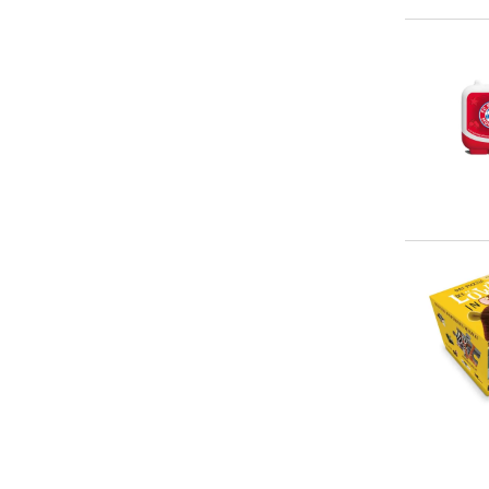
> 50 €
(
3
)
History Heroes
(
2
)
States United
(
2
)
Agatha Christie Limited
(ACL)
(
1
)
Amélie Touchet
(
1
)
CD. Projekt
(
1
)
Caleb Grace
(
1
)
... weitere Autor:in suchen