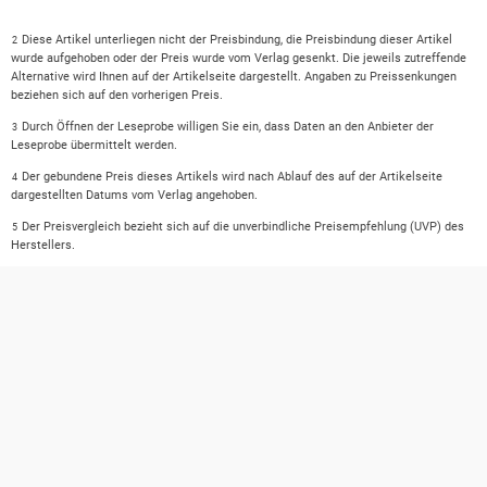
Diese Artikel unterliegen nicht der Preisbindung, die Preisbindung dieser Artikel
2
wurde aufgehoben oder der Preis wurde vom Verlag gesenkt. Die jeweils zutreffende
Alternative wird Ihnen auf der Artikelseite dargestellt. Angaben zu Preissenkungen
beziehen sich auf den vorherigen Preis.
Durch Öffnen der Leseprobe willigen Sie ein, dass Daten an den Anbieter der
3
Leseprobe übermittelt werden.
Der gebundene Preis dieses Artikels wird nach Ablauf des auf der Artikelseite
4
dargestellten Datums vom Verlag angehoben.
Der Preisvergleich bezieht sich auf die unverbindliche Preisempfehlung (UVP) des
5
Herstellers.
Der gebundene Preis dieses Artikels wurde vom Verlag gesenkt. Angaben zu
6
Preissenkungen beziehen sich auf den vorherigen Preis.
Die Preisbindung dieses Artikels wurde aufgehoben. Angaben zu Preissenkungen
7
beziehen sich auf den letzten gebundenen Preis.
Der gebundene Preis dieses Artikels wird nach Ablauf des auf der Artikelseite
8
dargestellten Datums vom Verlag angehoben.
Leider können wir die Echtheit der Kundenbewertung aufgrund der großen Zahl an
15
Einzelbewertungen nicht prüfen.
Alle Preise verstehen sich inkl. der gesetzlichen MwSt. Informationen über den
*