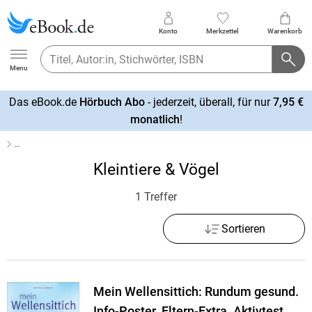
Konto
Merkzettel
Warenkorb
Ebook.de
Menu
Das eBook.de
Hörbuch Abo
- jederzeit, überall, für nur
7,95 €
mehr
monatlich
!
erfahren
…
Kleintiere & Vögel
1 Treffer
Sortieren
Mein Wellensittich: Rundum gesund.
Info-Poster. Eltern-Extra. Aktivtest.