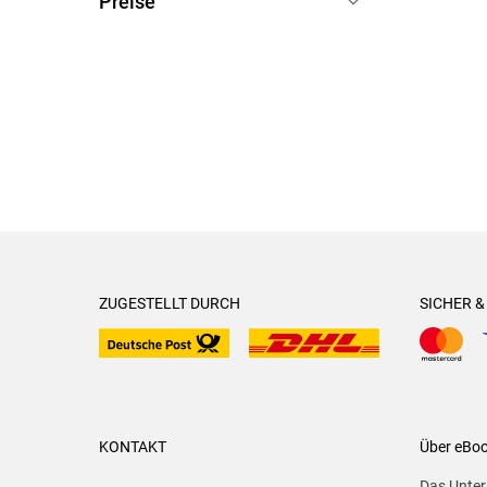
Preise
1-5 €
(
0
)
5-10 €
(
0
)
10-20 €
(
1
)
20-50 €
(
0
)
> 50 €
(
0
)
ZUGESTELLT DURCH
SICHER 
KONTAKT
Über eBo
Das Unte