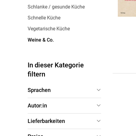
Wochenkalender
Romane &
Schlanke / gesunde Küche
Biografien
Schnelle Küche
Fantasy
Vegetarische Küche
Kinder- und Jugendbücher
Krimis & Thriller
Weine & Co.
Ratgeber
Romane & Erzählungen
In dieser Kategorie
filtern
Sprachen
Deutsch
(
1
)
Autor:in
Gerd Rindchen
(
1
)
Lieferbarkeiten
Sofort verfügbar
(
1
)