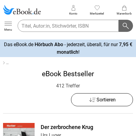
Konto
Merkzettel
Warenkorb
Ebook.de
Menu
Das eBook.de
Hörbuch Abo
- jederzeit, überall, für nur
7,95 €
mehr
monatlich
!
erfahren
…
eBook Bestseller
412 Treffer
Sortieren
Der zerbrochene Krug
Urs Luger