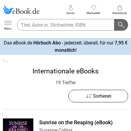
Konto
Merkzettel
Warenkorb
Ebook.de
Menu
Das eBook.de
Hörbuch Abo
- jederzeit, überall, für nur
7,95 €
mehr
monatlich
!
erfahren
…
Internationale eBooks
19 Treffer
Sortieren
Sunrise on the Reaping (eBook)
Suzanne Collins