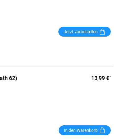
Jetzt vorbestellen
13,99 €
eath 62)
*
In den Warenkorb