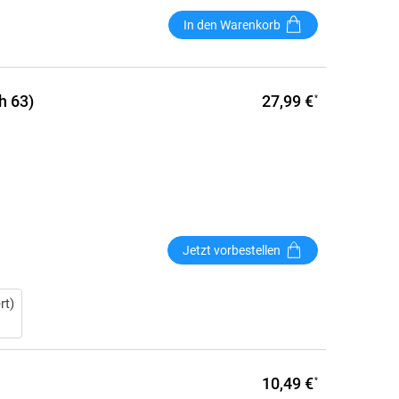
In den Warenkorb
27,99 €
h 63)
*
Jetzt vorbestellen
rt)
10,49 €
*