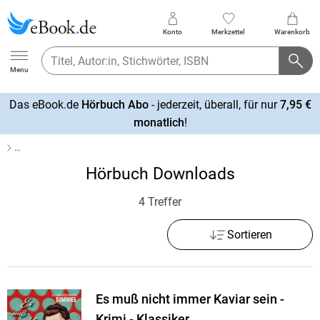
Konto
Merkzettel
Warenkorb
Ebook.de
Menu
Das eBook.de
Hörbuch Abo
- jederzeit, überall, für nur
7,95 €
mehr
monatlich
!
erfahren
…
Hörbuch Downloads
4 Treffer
Sortieren
Es muß nicht immer Kaviar sein -
Krimi - Klassiker