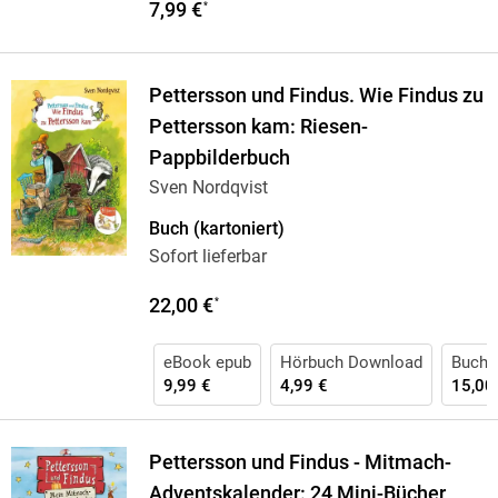
7,99 €
*
Pettersson und Findus. Wie Findus zu
Pettersson kam: Riesen-
Pappbilderbuch
Sven Nordqvist
Buch (kartoniert)
Sofort lieferbar
22,00 €
*
eBook epub
Hörbuch Download
Buch 
9,99 €
4,99 €
15,00
Pettersson und Findus - Mitmach-
Adventskalender: 24 Mini-Bücher