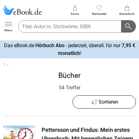
Konto
Merkzettel
Warenkorb
Ebook.de
Menu
Das eBook.de
Hörbuch Abo
- jederzeit, überall, für nur
7,95 €
mehr
monatlich
!
erfahren
…
Bücher
54 Treffer
Sortieren
Pettersson und Findus: Mein erstes
Uhrenbuch: Mit beweglichen Zeigern