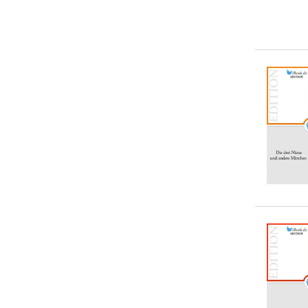
5-10 €
(
0
)
Charles Perrault
(
1
)
10-20 €
(
0
)
Clemens Brentano
(
1
)
20-50 €
(
0
)
Ludwig Thoma
(
1
)
> 50 €
(
0
)