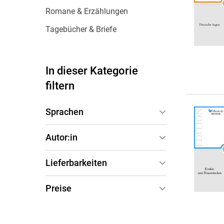
Wochenkalender
Romane &
Romane & Erzählungen
Biografien
Tagebücher & Briefe
Fantasy
Kinder- und Jugendbücher
Krimis & Thriller
In dieser Kategorie
Ratgeber
filtern
Romane & Erzählungen
Sprachen
Deutsch
(
9
)
Autor:in
Wilhelm Hauff
(
3
)
Lieferbarkeiten
Brüder Grimm
(
2
)
Sofort verfügbar
(
9
)
Preise
Alexander Sergejewitsch
1-5 €
(
0
)
Puschkin
(
1
)