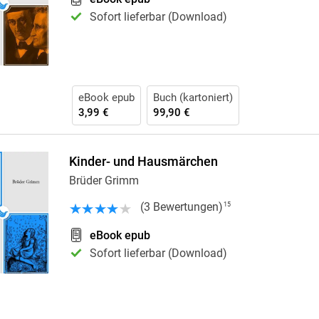
Krimis & Thriller
 Erzählungen
Sofort lieferbar (Download)
Ratgeber
Romane & Erzählungen
eBook epub
Buch (kartoniert)
3,99 €
99,90 €
Kinder- und Hausmärchen
Brüder Grimm
(
3
Bewertungen
)
15
eBook epub
Sofort lieferbar (Download)