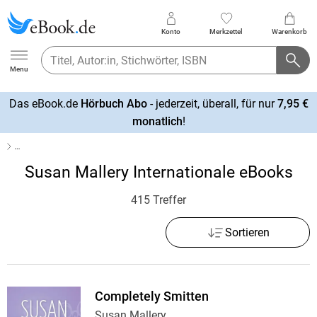
Konto
Merkzettel
Warenkorb
Ebook.de
Menu
Das eBook.de
Hörbuch Abo
- jederzeit, überall, für nur
7,95 €
mehr
monatlich
!
erfahren
…
Susan Mallery Internationale eBooks
415 Treffer
Sortieren
Completely Smitten
Susan Mallery