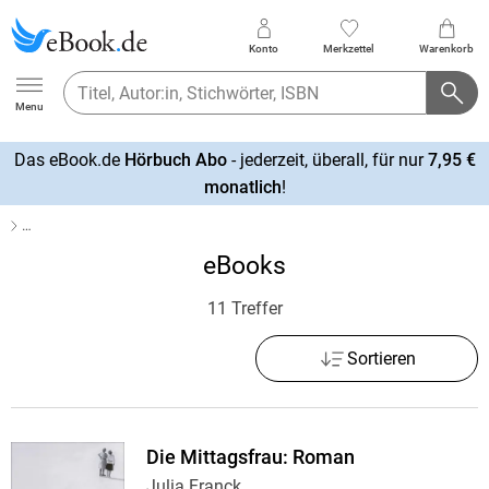
Konto
Merkzettel
Warenkorb
Ebook.de
Menu
Das eBook.de
Hörbuch Abo
- jederzeit, überall, für nur
7,95 €
mehr
monatlich
!
erfahren
…
eBooks
11 Treffer
Sortieren
Die Mittagsfrau: Roman
Julia Franck