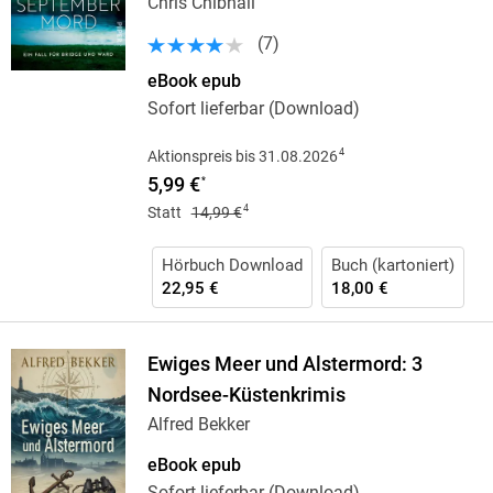
Chris Chibnall
(
7
)
eBook epub
Sofort lieferbar (Download)
4
Aktionspreis bis 31.08.2026
5,99 €
*
4
Statt
14,99 €
Hörbuch Download
Buch (kartoniert)
22,95 €
18,00 €
Ewiges Meer und Alstermord: 3
Nordsee-Küstenkrimis
Alfred Bekker
eBook epub
Sofort lieferbar (Download)