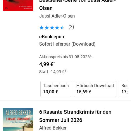
Bestseller-Serie von Jussi Adler-
Olsen
Jussi Adler-Olsen
(
3
)
eBook epub
Sofort lieferbar (Download)
4
Aktionspreis bis 31.08.2026
4,99 €
*
4
Statt
14,99 €
Taschenbuch
Hörbuch Download
Buch 
13,00 €
15,69 €
17,0
6 Rasante Strandkrimis für den
Sommer Juli 2026
Alfred Bekker