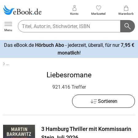
Konto
Merkzettel
Warenkorb
Ebook.de
Menu
Das eBook.de
Hörbuch Abo
- jederzeit, überall, für nur
7,95 €
mehr
monatlich
!
erfahren
…
Liebesromane
921.416 Treffer
Sortieren
3 Hamburg Thriller mit Kommissarin
Stein Juli 2026